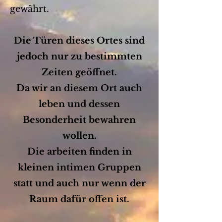
gewährt.
Die Türen dieses Ortes sind
jedoch nur zu bestimmten
Zeiten geöffnet.
Da wir an diesem Ort auch
leben und dessen
Besonderheit bewahren
wollen.
Die arbeiten finden in
kleinen intimen Gruppen
statt und auch nur wenn der
Raum dafür offen ist.