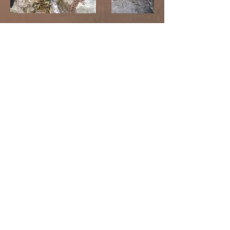
Ein besonderer Ort......
Ambas Dham befindet sich in
einem ehemaligen verlassenen