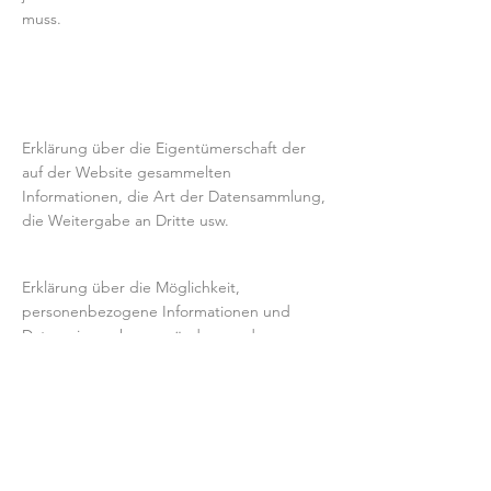
muss.
Beispielinhalte:
Datenerhebung, -nutzung und
Weitergabe
Erklärung über die Eigentümerschaft der
auf der Website gesammelten
Informationen, die Art der Datensammlung,
die Weitergabe an Dritte usw.
Kontrolle über Daten
Erklärung über die Möglichkeit,
personenbezogene Informationen und
Daten einzusehen, zu ändern und zu
aktualisieren, Bedenken bezüglich der
Datenverwendung usw.
Datensicherheit
Schutzmaßnahmen der Nutzerdaten,
Datenverschlüsselung, Serverinformationen,